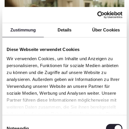
Zustimmung
Details
Über Cookies
Diese Webseite verwendet Cookies
Wir verwenden Cookies, um Inhalte und Anzeigen zu
personalisieren, Funktionen für soziale Medien anbieten
zu können und die Zugriffe auf unsere Website zu
analysieren. Außerdem geben wir Informationen zu Ihrer
Verwendung unserer Website an unsere Partner für
Family & Children
soziale Medien, Werbung und Analysen weiter. Unsere
Partner führen diese Informationen möglicherweise mit
weiteren Daten zusammen, die Sie ihnen bereitgestellt
For the whole family
haben oder die sie im Rahmen Ihrer Nutzung der Dienste
gesammelt haben.
Einwilligungsauswahl
Notwendig