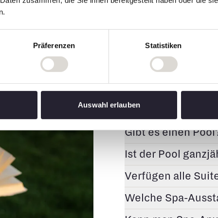
 Daten zusammen, die Sie ihnen bereitgestellt haben oder die s
n.
Spa & Welln
Präferenzen
Statistiken
Rundum wohlfühlen
Verfügt das Chale
Auswahl erlauben
Gibt es Massage 
Gibt es einen Pool
Ist der Pool ganzjä
Verfügen alle Suit
Welche Spa-Aussta