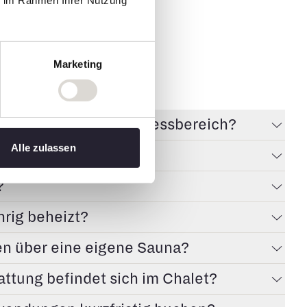
ie im Rahmen Ihrer Nutzung
ess
Marketing
.
tdorf über einen Wellnessbereich?
Alle zulassen
& Spa-Angebote?
?
hrig beheizt?
en über eine eigene Sauna?
ttung befindet sich im Chalet?