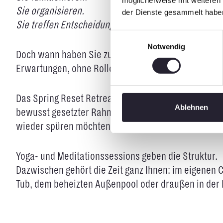
möglicherweise mit weiteren
Sie organisieren.
der Dienste gesammelt habe
Sie treffen Entscheidungen.
Einwilligungsauswahl
Notwendig
Doch wann haben Sie zuletzt bewusst pausiert – oh
Erwartungen, ohne Rolle?
Das Spring Reset Retreat ist kein klassisches Yoga-
Ablehnen
bewusst gesetzter Rahmen für Menschen, die viel le
wieder spüren möchten.
Yoga- und Meditationssessions geben die Struktur.
Dazwischen gehört die Zeit ganz Ihnen: im eigenen C
Tub, dem beheizten Außenpool oder draußen in der