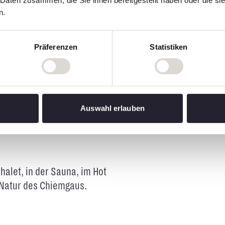
 Daten zusammen, die Sie ihnen bereitgestellt haben oder die s
n.
Präferenzen
Statistiken
ne Verpflichtung, ohne
Wochenende. Es ist ein
Auswahl erlauben
isten – und sich selbst
halet, in der Sauna, im Hot
 Natur des Chiemgaus.