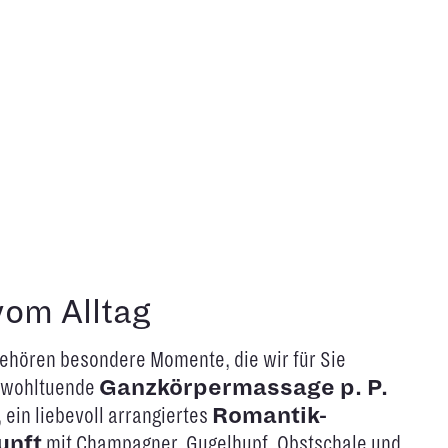
vom Alltag
gehören besondere Momente, die wir für Sie
e wohltuende
Ganzkörpermassage p. P.
ein liebevoll arrangiertes
Romantik-
unft
mit Champagner, Gugelhupf, Obstschale und